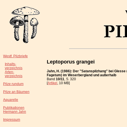
Westf. Pilzbriefe
Leptoporus grangei
Inhalts-
verzeichnis
Jahn, H. (1986): Der "Satanspilzhang" bei Glesse
Arten-
Fagetum) im Weserbergland und außerhalb
verzeichnis
Band
10/11
, S. 320
[
Artikel
, 10 MB]
Pilze rundum
Pilze an Bäumen
Aquarelle
Publikationen
Hermann Jahn
Impressum