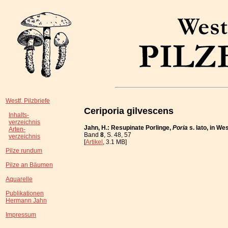
Westf. Pilzbriefe
Ceriporia gilvescens
Inhalts-
verzeichnis
Jahn, H.: Resupinate Porlinge,
Poria
s. lato, in W
Arten-
Band
8
, S. 48, 57
verzeichnis
[
Artikel
, 3.1 MB]
Pilze rundum
Pilze an Bäumen
Aquarelle
Publikationen
Hermann Jahn
Impressum