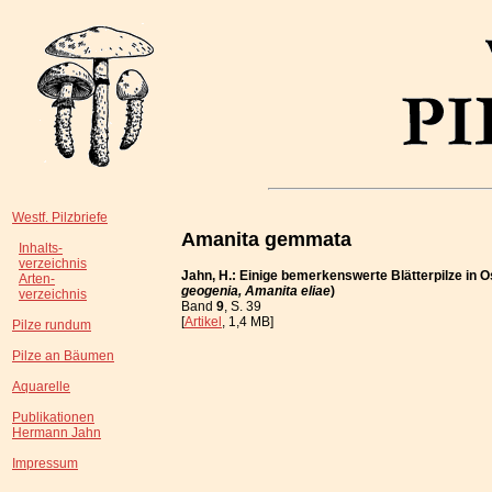
Westf. Pilzbriefe
Amanita gemmata
Inhalts-
verzeichnis
Jahn, H.: Einige bemerkenswerte Blätterpilze in O
Arten-
geogenia, Amanita eliae
)
verzeichnis
Band
9
, S. 39
[
Artikel
, 1,4 MB]
Pilze rundum
Pilze an Bäumen
Aquarelle
Publikationen
Hermann Jahn
Impressum