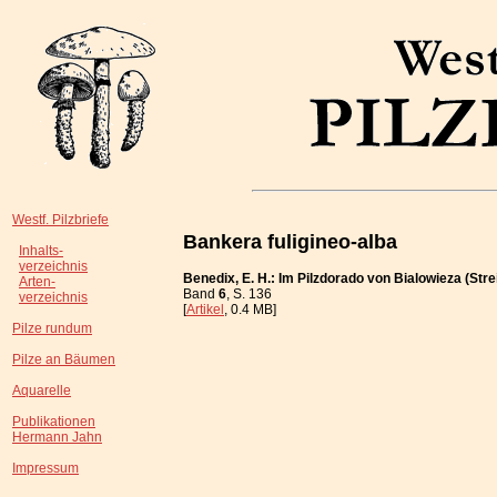
Westf. Pilzbriefe
Bankera fuligineo-alba
Inhalts-
verzeichnis
Benedix, E. H.: Im Pilzdorado von Bialowieza (St
Arten-
Band
6
, S. 136
verzeichnis
[
Artikel
, 0.4 MB]
Pilze rundum
Pilze an Bäumen
Aquarelle
Publikationen
Hermann Jahn
Impressum