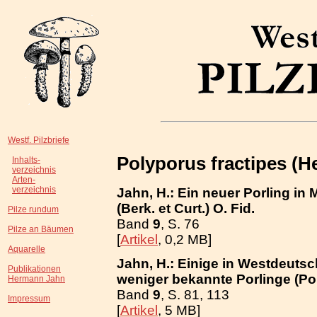
Westf. Pilzbriefe
Polyporus fractipes (H
Inhalts-
verzeichnis
Arten-
verzeichnis
Jahn, H.: Ein neuer Porling in 
(Berk. et Curt.) O. Fid.
Pilze rundum
Band
9
, S. 76
Pilze an Bäumen
[
Artikel
, 0,2 MB]
Aquarelle
Jahn, H.: Einige in Westdeutsc
Publikationen
weniger bekannte Porlinge (Pol
Hermann Jahn
Band
9
, S. 81, 113
Impressum
[
Artikel
, 5 MB]