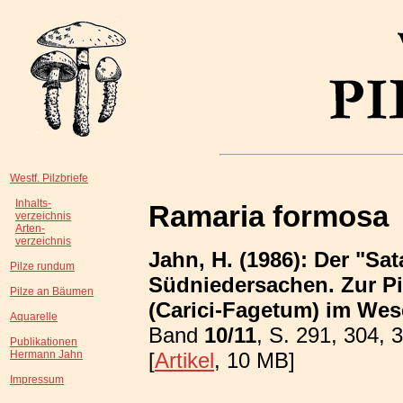
Westf. Pilzbriefe
Inhalts-
Ramaria formosa
verzeichnis
Arten-
verzeichnis
Jahn, H. (1986): Der "Sa
Pilze rundum
Südniedersachen. Zur P
Pilze an Bäumen
(Carici-Fagetum) im We
Aquarelle
Band
10/11
, S. 291, 304, 
Publikationen
[
Artikel
, 10 MB]
Hermann Jahn
Impressum