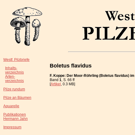
Westf. Pilzbriefe
Boletus flavidus
Inhalts-
verzeichnis
F. Koppe: Der Moor-Röhrling (Boletus flavidus) im
Arten-
Band
1
, S. 66 ff
verzeichnis
[
Artikel
, 0.3 MB]
Pilze rundum
Pilze an Bäumen
Aquarelle
Publikationen
Hermann Jahn
Impressum