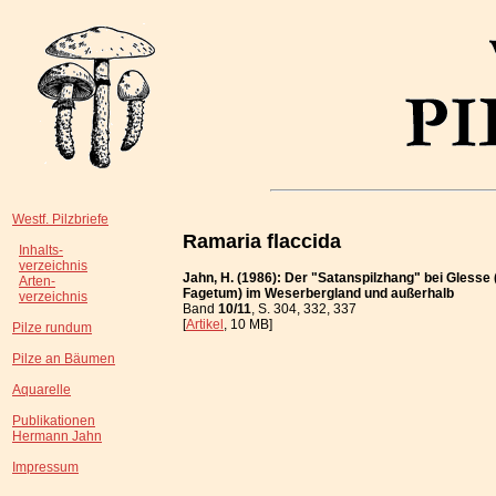
Westf. Pilzbriefe
Ramaria flaccida
Inhalts-
verzeichnis
Jahn, H. (1986): Der "Satanspilzhang" bei Glesse
Arten-
Fagetum) im Weserbergland und außerhalb
verzeichnis
Band
10/11
, S. 304, 332, 337
[
Artikel
, 10 MB]
Pilze rundum
Pilze an Bäumen
Aquarelle
Publikationen
Hermann Jahn
Impressum