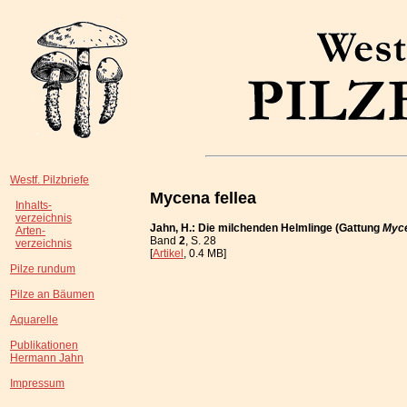
Westf. Pilzbriefe
Mycena fellea
Inhalts-
verzeichnis
Jahn, H.: Die milchenden Helmlinge (Gattung
Myc
Arten-
Band
2
, S. 28
verzeichnis
[
Artikel
, 0.4 MB]
Pilze rundum
Pilze an Bäumen
Aquarelle
Publikationen
Hermann Jahn
Impressum