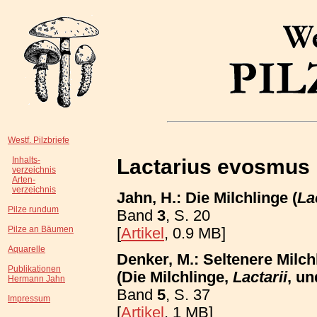
Westf. Pilzbriefe
Lactarius evosmus
Inhalts-
verzeichnis
Arten-
verzeichnis
Jahn, H.: Die Milchlinge (
La
Pilze rundum
Band
3
, S. 20
Pilze an Bäumen
[
Artikel
, 0.9 MB]
Aquarelle
Denker, M.: Seltenere Milc
Publikationen
(Die Milchlinge,
Lactarii
, un
Hermann Jahn
Band
5
, S. 37
Impressum
[
Artikel
, 1 MB]