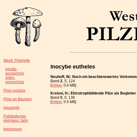
Westf. Pilzbriefe
Inocybe eutheles
Inhalts-
verzeichnis
Neuhoff, W.: Noch ein beachtenswertes Vorkomm
Arten-
Band
2
, S. 124
verzeichnis
[
Artikel
, 0.6 MB]
Pilze rundum
Kreisel, H.: Ektrotrophbildende Pilze als Begleite
Band
5
, S. 136
Pilze an Bäumen
[
Artikel
, 0.5 MB]
Aquarelle
Publikationen
Hermann Jahn
Impressum