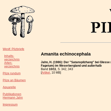
Westf. Pilzbriefe
Amanita echinocephala
Inhalts-
verzeichnis
Jahn, H. (1986): Der "Satanspilzhang" bei Glesse
Arten-
Fagetum) im Weserbergland und außerhalb
verzeichnis
Band
10/11
, S. 342, 343
[
Artikel
, 10 MB]
Pilze rundum
Pilze an Bäumen
Aquarelle
Publikationen
Hermann Jahn
Impressum