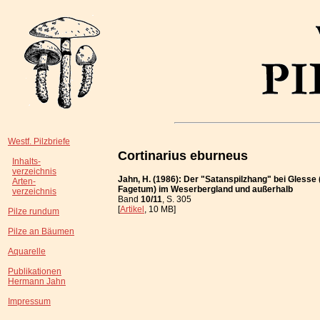
Westf. Pilzbriefe
Cortinarius eburneus
Inhalts-
verzeichnis
Jahn, H. (1986): Der "Satanspilzhang" bei Glesse
Arten-
Fagetum) im Weserbergland und außerhalb
verzeichnis
Band
10/11
, S. 305
[
Artikel
, 10 MB]
Pilze rundum
Pilze an Bäumen
Aquarelle
Publikationen
Hermann Jahn
Impressum