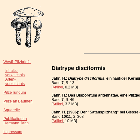
Westf. Pilzbriefe
Diatrype disciformis
Inhalts-
verzeichnis
Jahn, H.:
Diatrype disciformis
, ein häufiger Kernp
Arten-
Band
7
, S. 13
verzeichnis
[
Artikel
, 0.2 MB]
Pilze rundum
Jahn, H.: Das Bisporetum antennatae, eine Pilzge
Band
7
, S. 46
Pilze an Bäumen
[
Artikel
, 3.3 MB]
Aquarelle
Jahn, H. (1986): Der "Satanspilzhang" bei Gless
Band
10/11
, S. 303
Publikationen
[
Artikel
, 10 MB]
Hermann Jahn
Impressum