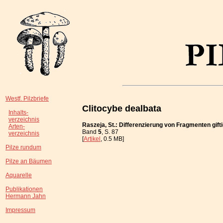
Westf. Pilzbriefe
Clitocybe dealbata
Inhalts-
verzeichnis
Raszeja, St.: Differenzierung von Fragmenten gif
Arten-
Band
5
, S. 87
verzeichnis
[
Artikel
, 0.5 MB]
Pilze rundum
Pilze an Bäumen
Aquarelle
Publikationen
Hermann Jahn
Impressum