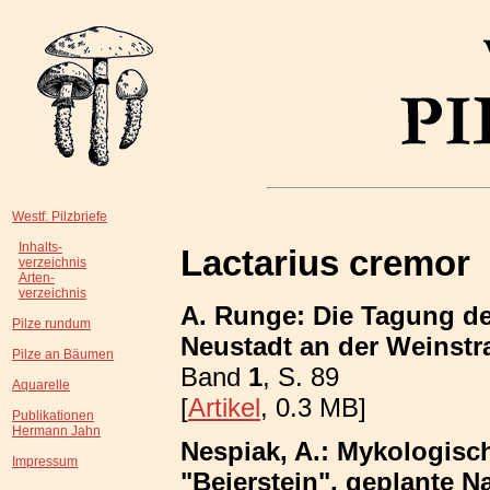
Westf. Pilzbriefe
Inhalts-
Lactarius cremor
verzeichnis
Arten-
verzeichnis
A. Runge: Die Tagung de
Pilze rundum
Neustadt an der Weinstr
Pilze an Bäumen
Band
1
, S. 89
Aquarelle
[
Artikel
, 0.3 MB]
Publikationen
Hermann Jahn
Nespiak, A.: Mykologisc
Impressum
"Beierstein", geplante N