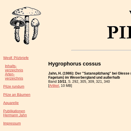
Westf. Pilzbriefe
Hygrophorus cossus
Inhalts-
verzeichnis
Jahn, H. (1986): Der "Satanspilzhang" bei Glesse
Arten-
Fagetum) im Weserbergland und außerhalb
verzeichnis
Band
10/11
, S. 292, 305, 309, 321, 340
[
Artikel
, 10 MB]
Pilze rundum
Pilze an Bäumen
Aquarelle
Publikationen
Hermann Jahn
Impressum