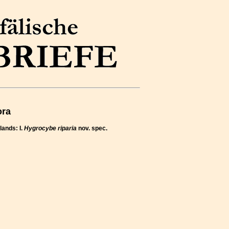
ora
lands: I.
Hygrocybe riparia
nov. spec.