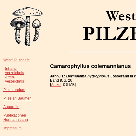
Westf. Pilzbriefe
Camarophyllus colemannianus
Inhalts-
verzeichnis
Jahn, H.:
Dermoloma hygrophorus
Josserand in 
Arten-
Band
8
, S. 26
verzeichnis
[
Artikel
, 0.5 MB]
Pilze rundum
Pilze an Bäumen
Aquarelle
Publikationen
Hermann Jahn
Impressum