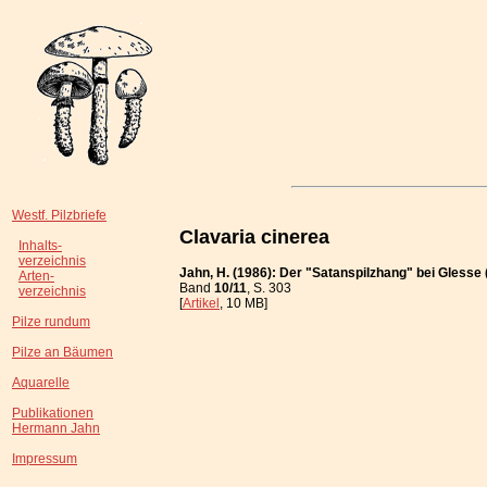
Westf. Pilzbriefe
Clavaria cinerea
Inhalts-
verzeichnis
Jahn, H. (1986): Der "Satanspilzhang" bei Gless
Arten-
Band
10/11
, S. 303
verzeichnis
[
Artikel
, 10 MB]
Pilze rundum
Pilze an Bäumen
Aquarelle
Publikationen
Hermann Jahn
Impressum