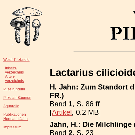
Westf. Pilzbriefe
Inhalts-
Lactarius cilicioid
verzeichnis
Arten-
verzeichnis
H. Jahn: Zum Standort de
Pilze rundum
FR.)
Pilze an Bäumen
Band
1
, S. 86 ff
Aquarelle
[
Artikel
, 0.2 MB]
Publikationen
Hermann Jahn
Jahn, H.: Die Milchlinge 
Impressum
Band
2
, S. 23