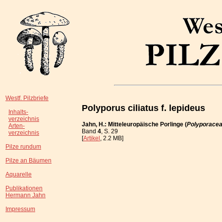
Westf. Pilzbriefe
Polyporus ciliatus f. lepideus
Inhalts-
verzeichnis
Jahn, H.: Mitteleuropäische Porlinge (
Polyporace
Arten-
Band
4
, S. 29
verzeichnis
[
Artikel
, 2.2 MB]
Pilze rundum
Pilze an Bäumen
Aquarelle
Publikationen
Hermann Jahn
Impressum