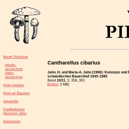
Westf. Pilzbriefe
Cantharellus cibarius
Inhalts-
verzeichnis
Jahn, H. und Maria-A. Jahn (1986): Konstanz und 
Arten-
schwedischen Bauernhof 1945-1980
verzeichnis
Band
10/11
, S. 358, 361
[
Artikel
, 5 MB]
Pilze rundum
Pilze an Bäumen
Aquarelle
Publikationen
Hermann Jahn
Impressum