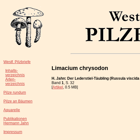
Westf. Pilzbriefe
Limacium chrysodon
Inhalts-
verzeichnis
H. Jahn: Der Lederstiel-Täubling (Russula viscida
Arten-
Band
1
, S. 32
verzeichnis
[
Artikel
, 0.5 MB]
Pilze rundum
Pilze an Bäumen
Aquarelle
Publikationen
Hermann Jahn
Impressum