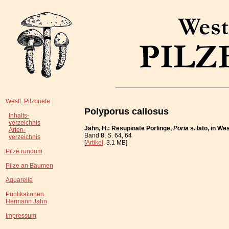
Westf. Pilzbriefe
Polyporus callosus
Inhalts-
verzeichnis
Jahn, H.: Resupinate Porlinge,
Poria
s. lato, in W
Arten-
Band
8
, S. 64, 64
verzeichnis
[
Artikel
, 3.1 MB]
Pilze rundum
Pilze an Bäumen
Aquarelle
Publikationen
Hermann Jahn
Impressum