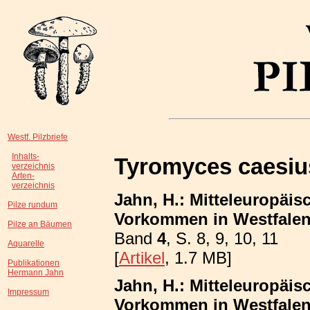
Westf. Pilzbriefe
Inhalts-
Tyromyces caesiu
verzeichnis
Arten-
verzeichnis
Jahn, H.: Mitteleuropäis
Pilze rundum
Vorkommen in Westfalen;
Pilze an Bäumen
Band
4
, S. 8, 9, 10, 11
Aquarelle
[
Artikel
, 1.7 MB]
Publikationen
Hermann Jahn
Jahn, H.: Mitteleuropäis
Impressum
Vorkommen in Westfalen