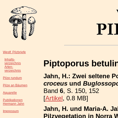
Westf. Pilzbriefe
Inhalts-
Piptoporus betuli
verzeichnis
Arten-
verzeichnis
Jahn, H.: Zwei seltene 
Pilze rundum
croceus
und
Buglossopo
Pilze an Bäumen
Band
6
, S. 150, 152
Aquarelle
[
Artikel
, 0.8 MB]
Publikationen
Hermann Jahn
Jahn, H. und Maria-A. Ja
Impressum
Pilzvegetation in Norra