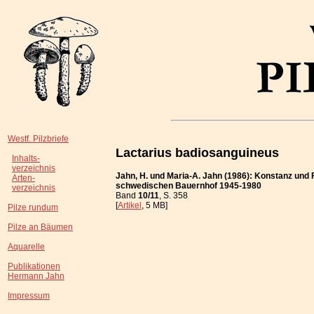
Westf. Pilzbriefe
Lactarius badiosanguineus
Inhalts-
verzeichnis
Jahn, H. und Maria-A. Jahn (1986): Konstanz und 
Arten-
schwedischen Bauernhof 1945-1980
verzeichnis
Band
10/11
, S. 358
[
Artikel
, 5 MB]
Pilze rundum
Pilze an Bäumen
Aquarelle
Publikationen
Hermann Jahn
Impressum