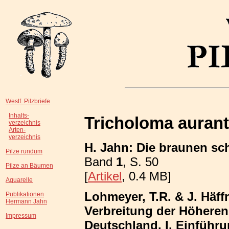
Westf. Pilzbriefe
Inhalts-
Tricholoma auran
verzeichnis
Arten-
verzeichnis
H. Jahn: Die braunen sch
Pilze rundum
Band
1
, S. 50
Pilze an Bäumen
[
Artikel
, 0.4 MB]
Aquarelle
Lohmeyer, T.R. & J. Häff
Publikationen
Hermann Jahn
Verbreitung der Höhere
Impressum
Deutschland. I. Einführ