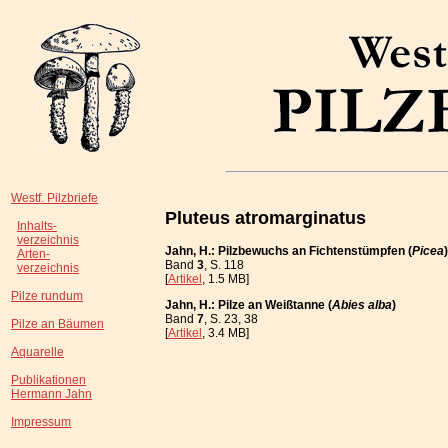
Westf. Pilzbriefe
Pluteus atromarginatus
Inhalts-
verzeichnis
Jahn, H.: Pilzbewuchs an Fichtenstümpfen (
Picea
Arten-
Band
3
, S. 118
verzeichnis
[
Artikel
, 1.5 MB]
Pilze rundum
Jahn, H.: Pilze an Weißtanne (
Abies alba
)
Band
7
, S. 23, 38
Pilze an Bäumen
[
Artikel
, 3.4 MB]
Aquarelle
Publikationen
Hermann Jahn
Impressum