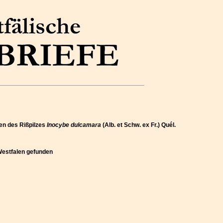
en des Rißpilzes
Inocybe dulcamara
(Alb. et Schw. ex Fr.) Quél.
Westfalen gefunden