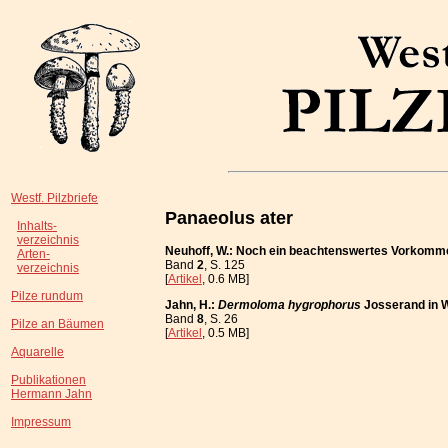
Westf. Pilzbriefe
Panaeolus ater
Inhalts-
verzeichnis
Neuhoff, W.: Noch ein beachtenswertes Vorkomm
Arten-
Band
2
, S. 125
verzeichnis
[
Artikel
, 0.6 MB]
Pilze rundum
Jahn, H.:
Dermoloma hygrophorus
Josserand in 
Band
8
, S. 26
Pilze an Bäumen
[
Artikel
, 0.5 MB]
Aquarelle
Publikationen
Hermann Jahn
Impressum