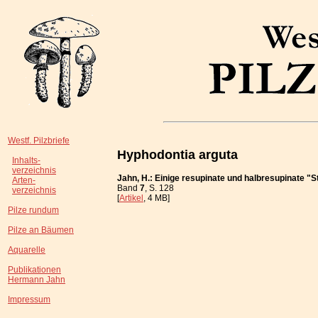
Westf. Pilzbriefe
Hyphodontia arguta
Inhalts-
verzeichnis
Jahn, H.: Einige resupinate und halbresupinate "
Arten-
Band
7
, S. 128
verzeichnis
[
Artikel
, 4 MB]
Pilze rundum
Pilze an Bäumen
Aquarelle
Publikationen
Hermann Jahn
Impressum