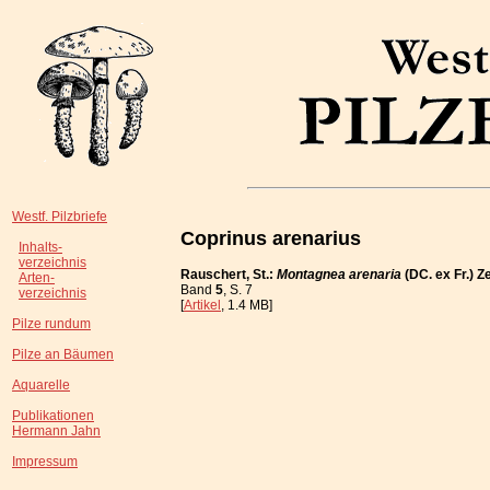
Westf. Pilzbriefe
Coprinus arenarius
Inhalts-
verzeichnis
Rauschert, St.:
Montagnea arenaria
(DC. ex Fr.) Z
Arten-
Band
5
, S. 7
verzeichnis
[
Artikel
, 1.4 MB]
Pilze rundum
Pilze an Bäumen
Aquarelle
Publikationen
Hermann Jahn
Impressum