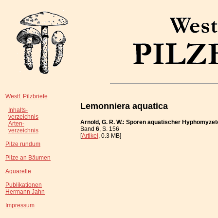
Westf. Pilzbriefe
Lemonniera aquatica
Inhalts-
verzeichnis
Arnold, G. R. W.: Sporen aquatischer Hyphomyze
Arten-
Band
6
, S. 156
verzeichnis
[
Artikel
, 0.3 MB]
Pilze rundum
Pilze an Bäumen
Aquarelle
Publikationen
Hermann Jahn
Impressum