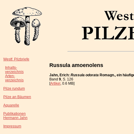
Westf. Pilzbriefe
Russula amoenolens
Inhalts-
verzeichnis
Jahn, Erich:
Russula odorata
Romagn., ein häufige
Arten-
Band
9
, S. 126
verzeichnis
[
Artikel
, 0.6 MB]
Pilze rundum
Pilze an Bäumen
Aquarelle
Publikationen
Hermann Jahn
Impressum