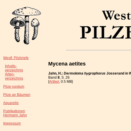
Westf. Pilzbriefe
Mycena aetites
Inhalts-
verzeichnis
Jahn, H.:
Dermoloma hygrophorus
Josserand in 
Arten-
Band
8
, S. 26
verzeichnis
[
Artikel
, 0.5 MB]
Pilze rundum
Pilze an Bäumen
Aquarelle
Publikationen
Hermann Jahn
Impressum