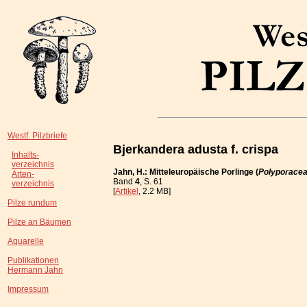
Westf. Pilzbriefe
Bjerkandera adusta f. crispa
Inhalts-
verzeichnis
Jahn, H.: Mitteleuropäische Porlinge (
Polyporace
Arten-
Band
4
, S. 61
verzeichnis
[
Artikel
, 2.2 MB]
Pilze rundum
Pilze an Bäumen
Aquarelle
Publikationen
Hermann Jahn
Impressum