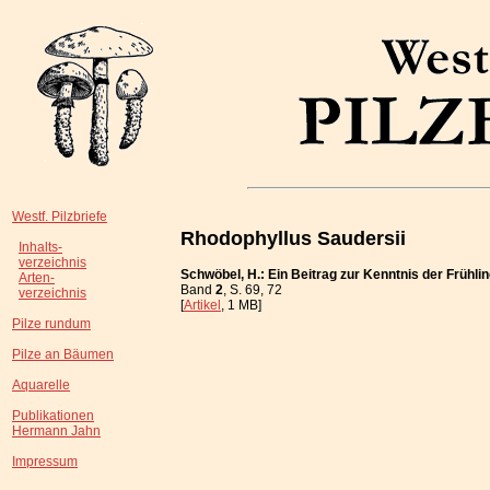
Westf. Pilzbriefe
Rhodophyllus Saudersii
Inhalts-
verzeichnis
Schwöbel, H.: Ein Beitrag zur Kenntnis der Frühli
Arten-
Band
2
, S. 69, 72
verzeichnis
[
Artikel
, 1 MB]
Pilze rundum
Pilze an Bäumen
Aquarelle
Publikationen
Hermann Jahn
Impressum