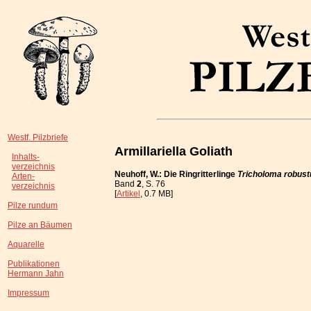
Westf. Pilzbriefe
Armillariella Goliath
Inhalts-
verzeichnis
Neuhoff, W.: Die Ringritterlinge
Tricholoma robus
Arten-
Band
2
, S. 76
verzeichnis
[
Artikel
, 0.7 MB]
Pilze rundum
Pilze an Bäumen
Aquarelle
Publikationen
Hermann Jahn
Impressum