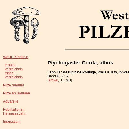
Westf. Pilzbriefe
Ptychogaster Corda, albus
Inhalts-
verzeichnis
Jahn, H.: Resupinate Porlinge,
Poria
s. lato, in W
Arten-
Band
8
, S. 59
verzeichnis
[
Artikel
, 3.1 MB]
Pilze rundum
Pilze an Bäumen
Aquarelle
Publikationen
Hermann Jahn
Impressum