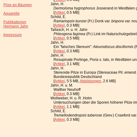
Jahn, H.
Pilze an Bäumen
Dermoloma hygrophorus
Josserand in Westfalen
[
Artikel
, 0.5 MB]
Aquarelle
Schild, E.
Ramariopsis kunzei
(Fr.) Donk var.
bispora
var. nov
Publikationen
[
Artikel
, 0.3 MB]
Hermann Jahn
Tallasch, H. u. H. Jahn
Phleogena faginea
(Fr.) Link im Naturschutzgebie
Impressum
[
Artikel
, 0.5 MB]
Jahn, H.
Ein "falsches Stereum":
Aleurodiscus disciformis
(F
[
Artikel
, 0.3 MB]
Jahn, H.
Resupinate Porlinge,
Poria
s. lato, in Westfalen 
[
Artikel
, 3.1 MB]
Jahn, H.
Stereoide Pilze in Europa (Stereaceae Pil. emend.
Bundesrepublik Deutschland
[
Artikel
, 5.5 MB,
Abbildungen
, 2.6 MB]
Jahn, H. u. M.
Walther Neuhoff
[
Artikel
, 0.3 MB]
Wollweber, H. u. R. Holm
Untersuchungen über die Sporen höherer Pilze im 
[
Artikel
, 1.1 MB]
Schild, E.
Tremellodendropsis tuberose
(Grev.) Crawford var
[
Artikel
, 0.3 MB]