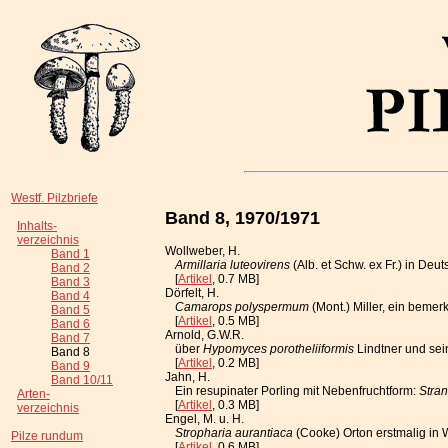
Westf. Pilzbriefe
Band 8, 1970/1971
Inhalts-
verzeichnis
Wollweber, H.
Band 1
Armillaria luteovirens
(Alb. et Schw. ex Fr.) in De
Band 2
[
Artikel
, 0.7 MB]
Band 3
Dörfelt, H.
Band 4
Camarops polyspermum
(Mont.) Miller, ein beme
Band 5
[
Artikel
, 0.5 MB]
Band 6
Arnold, G.W.R.
Band 7
über
Hypomyces porotheliiformis
Lindtner und sei
Band 8
[
Artikel
, 0.2 MB]
Band 9
Jahn, H.
Band 10/11
Ein resupinater Porling mit Nebenfruchtform:
Stra
Arten-
[
Artikel
, 0.3 MB]
verzeichnis
Engel, M. u. H.
Stropharia aurantiaca
(Cooke) Orton erstmalig in
Pilze rundum
[
Artikel
, 0.6 MB]