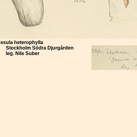
ssula heterophylla
Stockholm Södra Djurgården
leg. Nils Suber