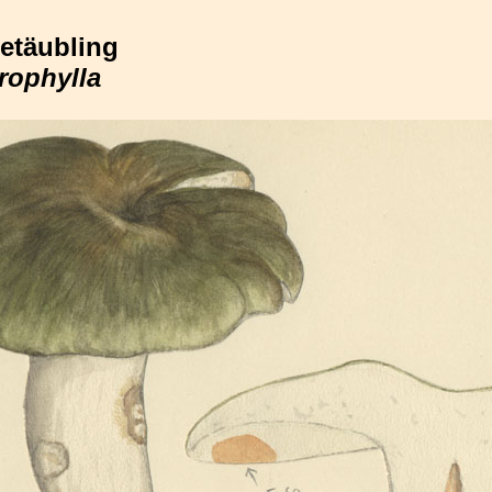
etäubling
rophylla