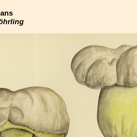
cans
öhrling